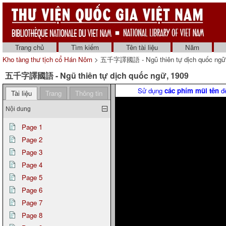
Trang chủ
Tìm kiếm
Tên tài liệu
Năm
Kho tàng thư tịch cổ Hán Nôm
> 五千字譯國語 - Ngũ thiên tự dịch quốc ngữ 
五千字譯國語 - Ngũ thiên tự dịch quốc ngữ, 1909
Sử dụng
các phím mũi tên
để
Tài liệu
Trang
Thông tin
Nội dung
Page 1
Page 2
Page 3
Page 4
Page 5
Page 6
Page 7
Page 8