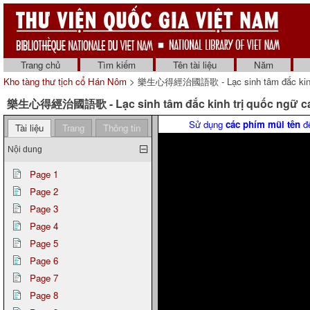
Trang chủ
Tìm kiếm
Tên tài liệu
Năm
Kho tàng thư tịch cổ Hán Nôm
> 樂生心得經治國語歌 - Lạc sinh tâm đắc kinh t
樂生心得經治國語歌 - Lạc sinh tâm đắc kinh trị quốc ngữ c
Sử dụng
các phím mũi tên
để
Tài liệu
Trang
Thông tin
Nội dung
Page 1
Page 2
Page 3
Page 4
Page 5
Page 6
Page 7
Page 8