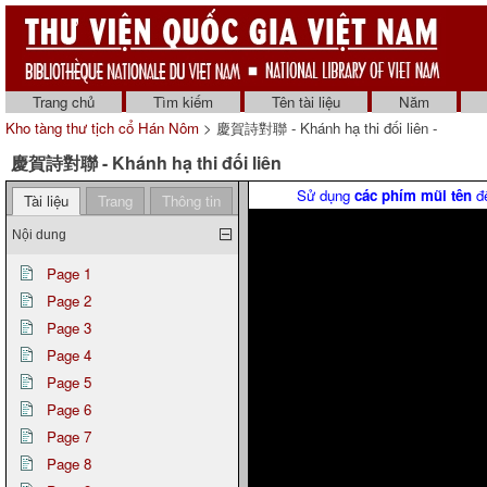
Trang chủ
Tìm kiếm
Tên tài liệu
Năm
Kho tàng thư tịch cổ Hán Nôm
> 慶賀詩對聯 - Khánh hạ thi đối liên -
慶賀詩對聯 - Khánh hạ thi đối liên
Sử dụng
các phím mũi tên
để
Tài liệu
Trang
Thông tin
Nội dung
Page 1
Page 2
Page 3
Page 4
Page 5
Page 6
Page 7
Page 8