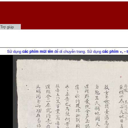
Trợ giúp
Sử dụng
các phím mũi tên
để di chuyển trang. Sử dụng
các phím +, - 