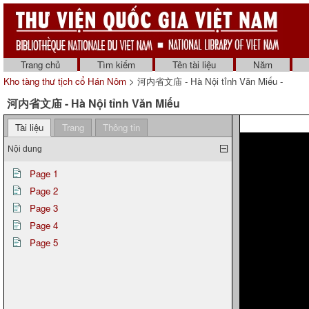
Trang chủ
Tìm kiếm
Tên tài liệu
Năm
Kho tàng thư tịch cổ Hán Nôm
> 河内省文庙 - Hà Nội tỉnh Văn Miếu -
河内省文庙 - Hà Nội tỉnh Văn Miếu
Tài liệu
Trang
Thông tin
Nội dung
Page 1
Page 2
Page 3
Page 4
Page 5