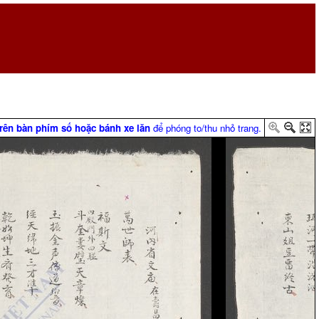
trên bàn phím số hoặc bánh xe lăn
để phóng to/thu nhỏ trang.