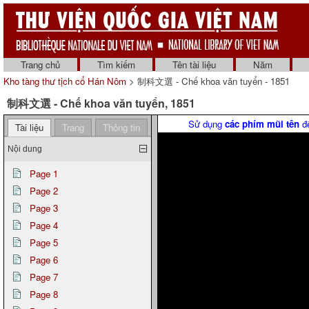
Trang chủ
Tìm kiếm
Tên tài liệu
Năm
Kho tàng thư tịch cổ Hán Nôm
> 制科文選 - Chế khoa văn tuyển - 1851
制科文選 - Chế khoa văn tuyển, 1851
Sử dụng
các phím mũi tên
để
Tài liệu
Trang
Thông tin
Nội dung
Page 1
Page 2
Page 3
Page 4
Page 5
Page 6
Page 7
Page 8