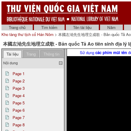
Trang chủ
Tìm kiếm
Tên tài liệu
Năm
Kho tàng thư tịch cổ Hán Nôm
> 本國左泑先生地理立成歌 - Bản quốc Tả Ao tiên s
本國左泑先生地理立成歌 - Bản quốc Tả Ao tiên sinh địa lý lập
Sử dụng
các phím mũi tên
để
Tài liệu
Trang
Thông tin
Nội dung
Page 1
Page 2
Page 3
Page 4
Page 5
Page 6
Page 7
Page 8