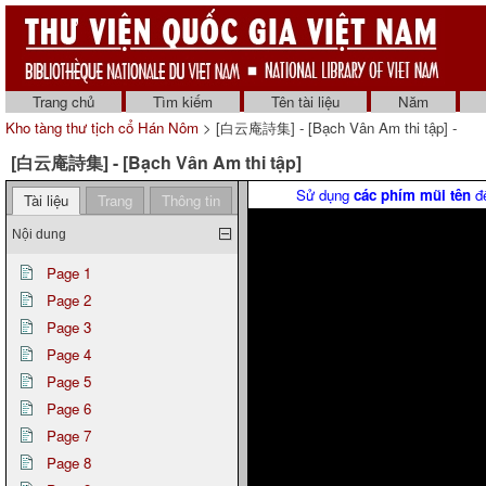
Trang chủ
Tìm kiếm
Tên tài liệu
Năm
Kho tàng thư tịch cổ Hán Nôm
> [白云庵詩集] - [Bạch Vân Am thi tập] -
[白云庵詩集] - [Bạch Vân Am thi tập]
Sử dụng
các phím mũi tên
để
Tài liệu
Trang
Thông tin
Nội dung
Page 1
Page 2
Page 3
Page 4
Page 5
Page 6
Page 7
Page 8