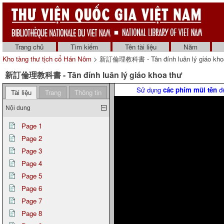
Trang chủ
Tìm kiếm
Tên tài liệu
Năm
Kho tàng thư tịch cổ Hán Nôm
> 新訂倫理教科書 - Tân đính luân lý giáo khoa
新訂倫理教科書 - Tân đính luân lý giáo khoa thư
Sử dụng
các phím mũi tên
để
Tài liệu
Trang
Thông tin
Nội dung
Page 1
Page 2
Page 3
Page 4
Page 5
Page 6
Page 7
Page 8