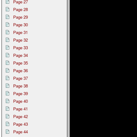
Page 27
Page 28
Page 29
Page 30
Page 31
Page 32
Page 33
Page 34
Page 35
Page 36
Page 37
Page 38
Page 39
Page 40
Page 41
Page 42
Page 43
Page 44