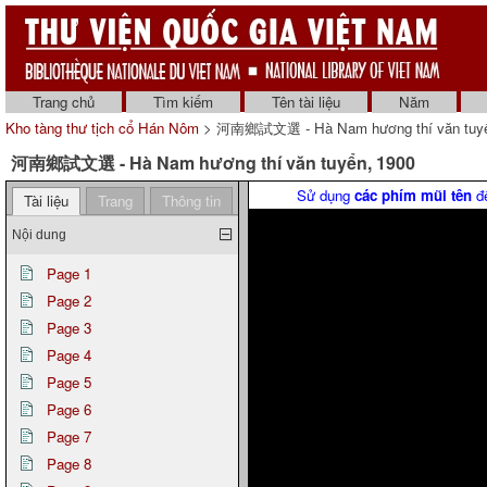
Trang chủ
Tìm kiếm
Tên tài liệu
Năm
Kho tàng thư tịch cổ Hán Nôm
> 河南鄉試文選 - Hà Nam hương thí văn tuyể
河南鄉試文選 - Hà Nam hương thí văn tuyển, 1900
Sử dụng
các phím mũi tên
để
Tài liệu
Trang
Thông tin
Nội dung
Page 1
Page 2
Page 3
Page 4
Page 5
Page 6
Page 7
Page 8