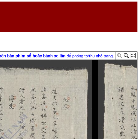
trên bàn phím số hoặc bánh xe lăn
để phóng to/thu nhỏ trang.