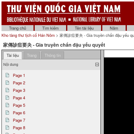
Trang chủ
Tìm kiếm
Tên tài liệu
Năm
Kho tàng thư tịch cổ Hán Nôm
> 家傳診痘要夬 - Gia truyền chẩn đậu yếu quy
家傳診痘要夬 - Gia truyền chẩn đậu yếu quyết
Tài liệu
Trang
Thông tin
Nội dung
Page 1
Page 2
Page 3
Page 4
Page 5
Page 6
Page 7
Page 8