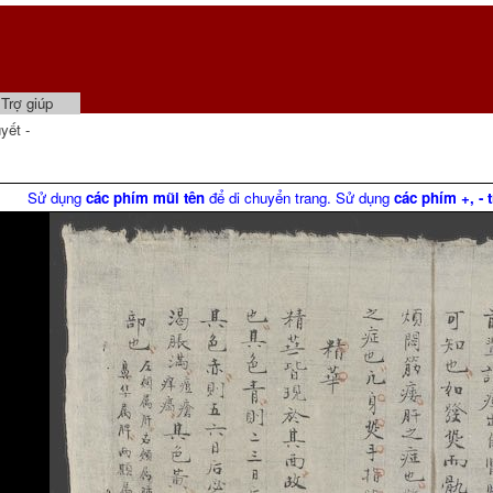
Trợ giúp
ết -
Sử dụng
các phím mũi tên
để di chuyển trang. Sử dụng
các phím +, - 