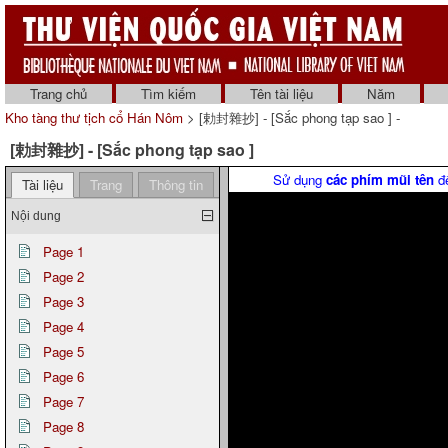
Trang chủ
Tìm kiếm
Tên tài liệu
Năm
Kho tàng thư tịch cổ Hán Nôm
> [勅封雜抄] - [Sắc phong tạp sao ] -
[勅封雜抄] - [Sắc phong tạp sao ]
Sử dụng
các phím mũi tên
để
Tài liệu
Trang
Thông tin
Nội dung
Page 1
Page 2
Page 3
Page 4
Page 5
Page 6
Page 7
Page 8