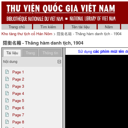
Trang chủ
Tìm kiếm
Tên tài liệu
Năm
Kho tàng thư tịch cổ Hán Nôm
> 陞銜名籍 - Thăng hàm danh tịch - 1904
陞銜名籍 - Thăng hàm danh tịch, 1904
Sử dụng
các phím mũi tên
để
Tài liệu
Trang
Thông tin
Nội dung
Page 1
Page 2
Page 3
Page 4
Page 5
Page 6
Page 7
Page 8