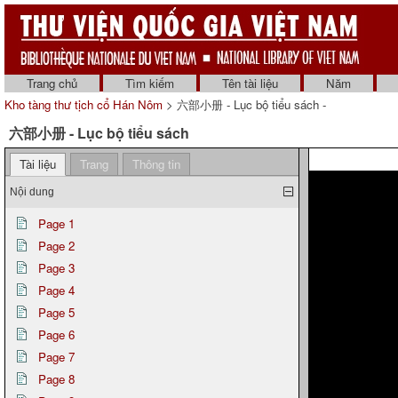
Trang chủ
Tìm kiếm
Tên tài liệu
Năm
Kho tàng thư tịch cổ Hán Nôm
> 六部小册 - Lục bộ tiểu sách -
六部小册 - Lục bộ tiểu sách
Tài liệu
Trang
Thông tin
Nội dung
Page 1
Page 2
Page 3
Page 4
Page 5
Page 6
Page 7
Page 8