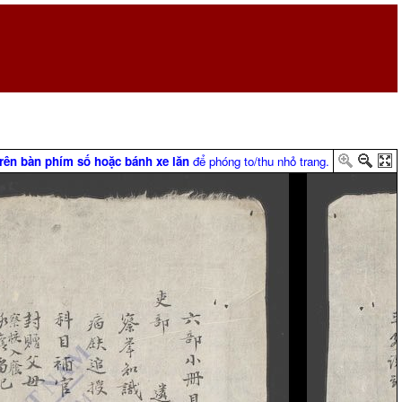
trên bàn phím số hoặc bánh xe lăn
để phóng to/thu nhỏ trang.