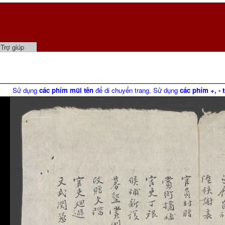
Trợ giúp
Sử dụng
các phím mũi tên
để di chuyển trang. Sử dụng
các phím +, - 