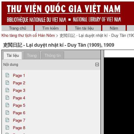
Trang chủ
Tìm kiếm
Tên tài liệu
Năm
Kho tàng thư tịch cổ Hán Nôm
> 吏閲日記 - Lại duyệt nhật kí - Duy Tân (190
吏閲日記 - Lại duyệt nhật kí - Duy Tân (1909), 1909
Tài liệu
Trang
Thông tin
Nội dung
Page 1
Page 2
Page 3
Page 4
Page 5
Page 6
Page 7
Page 8