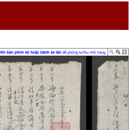
trên bàn phím số hoặc bánh xe lăn
để phóng to/thu nhỏ trang.