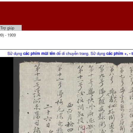
Trợ giúp
9) - 1909
Sử dụng
các phím mũi tên
để di chuyển trang. Sử dụng
các phím +, - 