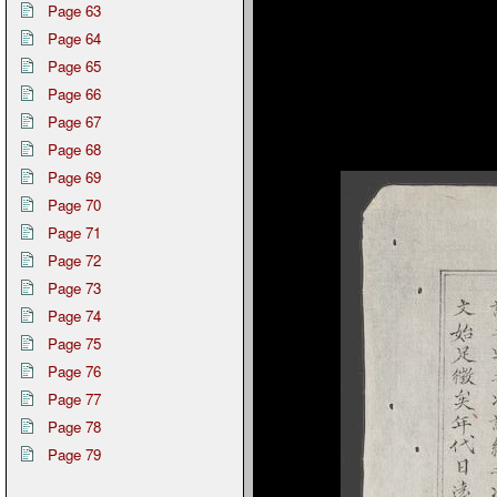
Page 63
Page 64
Page 65
Page 66
Page 67
Page 68
Page 69
Page 70
Page 71
Page 72
Page 73
Page 74
Page 75
Page 76
Page 77
Page 78
Page 79