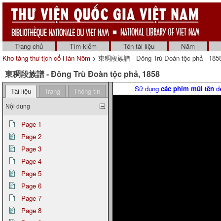
Trang chủ
Tìm kiếm
Tên tài liệu
Năm
Kho tàng thư tịch cổ Hán Nôm
> 東稠段族譜 - Đông Trù Đoàn tộc phả - 185
東稠段族譜 - Đông Trù Đoàn tộc phả, 1858
Sử dụng
các phím mũi tên
để
Tài liệu
Trang
Thông tin
Nội dung
Page 1
Page 2
Page 3
Page 4
Page 5
Page 6
Page 7
Page 8