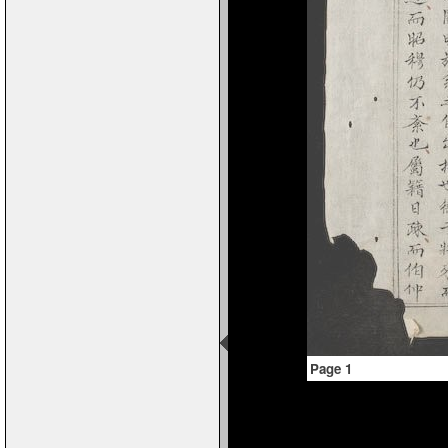
Page 1