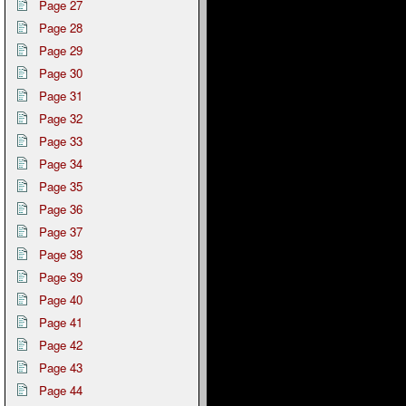
Page 27
Page 28
Page 29
Page 30
Page 31
Page 32
Page 33
Page 34
Page 35
Page 36
Page 37
Page 38
Page 39
Page 40
Page 41
Page 42
Page 43
Page 44