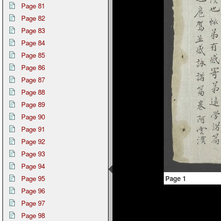
Page 81
Page 82
Page 83
Page 84
Page 85
Page 86
Page 87
Page 88
Page 89
Page 90
Page 91
Page 92
Page 93
Page 94
Page 95
Page 1
Page 96
Page 97
Page 98