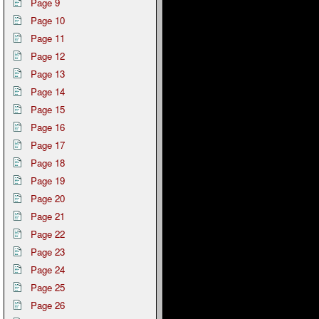
Page 9
Page 10
Page 11
Page 12
Page 13
Page 14
Page 15
Page 16
Page 17
Page 18
Page 19
Page 20
Page 21
Page 22
Page 23
Page 24
Page 25
Page 26