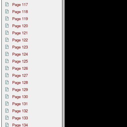
Page 117
Page 118
Page 119
Page 120
Page 121
Page 122
Page 123
Page 124
Page 125
Page 126
Page 127
Page 128
Page 129
Page 130
Page 131
Page 132
Page 133
Page 134