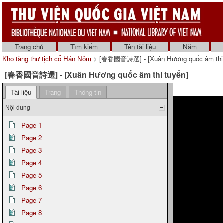
Trang chủ
Tìm kiếm
Tên tài liệu
Năm
Kho tàng thư tịch cổ Hán Nôm
> [春香國音詩選] - [Xuân Hương quốc âm thi t
[春香國音詩選] - [Xuân Hương quốc âm thi tuyển]
Tài liệu
Trang
Thông tin
Nội dung
Page 1
Page 2
Page 3
Page 4
Page 5
Page 6
Page 7
Page 8