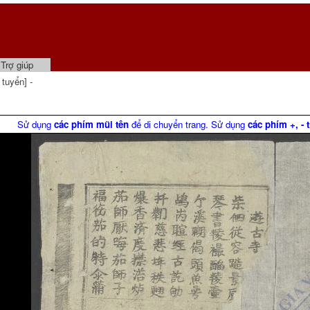
Trợ giúp
uyển] -
Sử dụng
các phím mũi tên
để di chuyển trang. Sử dụng
các phím +, - 